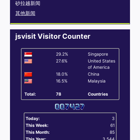
砂拉越新闻
其他新闻
jsvisit Visitor Counter
29.2%
Singapore
27.6%
United States
of America
18.0%
China
16.5%
Malaysia
Total:
78
Countries
Today:
3
This Week:
61
This Month:
85
This Year:
3,544